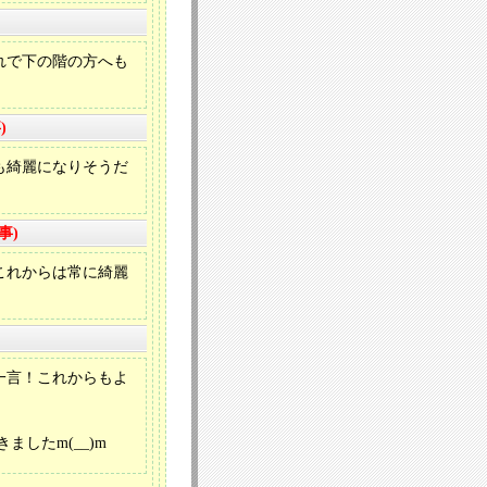
れで下の階の方へも
)
も綺麗になりそうだ
事)
これからは常に綺麗
一言！これからもよ
したm(__)m