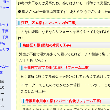
 埼玉
お宅の大工さんは見事だね。感じはよいし、掃除まで完璧
フォー
※ 職人さんが一番喜ぶ言葉です ありがとうございましたm(
江戸川区 K様 (マンション内装工事)
橋のリ
 千葉
こんなに綺麗になるならリフォームを早くやっておけばよ
 千葉
ね！
塗装
葛飾区 O様 (団地の水周り工事)
谷リフ
浴室が不便で湿気も多くて困ってたけど、よく相談に乗っ
だよ！ありがとう
ーム千
千葉県市川市 Y様 (水周りリフォーム工事)
葉
良く難解に答えて素敵なキッチンにしてもらえて感謝して
内装
※ オーダーでしたのでなかなかの苦戦・・・いやっ こ
ムや
きましたm(__)m
ォー
ット
千葉県市川市 U様 (アパート内装リフォーム工事)
タル
営業さんはもちろん職人さんの対応がとてもよく気がつ