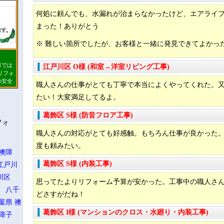
何処に頼んでも、水漏れが治まらなかったけど、エアライ
まった！ありがとう
※ 難しい箇所でしたが、お客様と一緒に発見できてよかったで
市では
江戸川区 O様 (和室→洋室リビング工事)
リフォ
の安全
職人さんの仕事がとても丁寧で本当によくやってくれた。
拾い・
ームの
たい！大変満足してるよ。
や 被
ます。
葛飾区 S様 (防音フロア工事)
よう努
フォ
職人さんの対応がとても好感触。もちろん仕事が良かった
度も頼みたい。
襖障
葛飾区 S様 (内装工事)
江戸川
川区
思ってたよりリフォーム予算が安かった。工事中の職人さ
 八千
どさすがだね！
葉県
襖
葛飾区 I様 (マンションのクロス・水廻り・内装工事)
襖障子