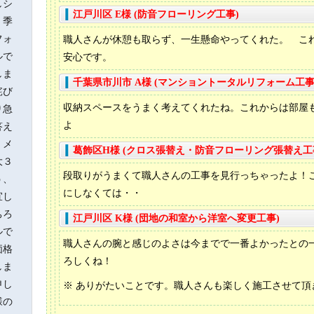
しシ
江戸川区 E様 (防音フローリング工事)
、季
フォ
職人さんが休憩も取らず、一生懸命やってくれた。 こ
ルで
安心です。
しま
千葉県市川市 A様 (マンショントータルリフォーム工事
詫び
収納スペースをうまく考えてくれたね。これからは部屋
り急
よ
答え
、メ
葛飾区H様 (クロス張替え・防音フローリング張替え工
大３
段取りがうまくて職人さんの工事を見行っちゃったよ！
う、
にしなくては・・
宜し
ちろ
江戸川区 K様 (団地の和室から洋室へ変更工事)
ルで
職人さんの腕と感じのよさは今までで一番よかったとの
価格
ろしくね！
しま
申し
※ ありがたいことです。職人さんも楽しく施工させて頂きま
様の