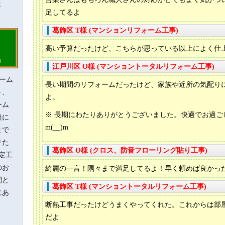
ま
足してるよ
葛飾区 T様 (マンションリフォーム工事)
高い予算だったけど、こちらが思っている以上によく仕
８
７
江戸川区 O様 (マンショントータルリフォーム工事)
即提
ーム
長い期間のリフォームだったけど、家族や近所の気配り
、団地
ト、
区へご
よ。
ーム
ます。
※ 長期にわたりありがとうございました。快適でお過ご
後に
 △
m(__)m
まで
○ 電
りた
葛飾区 O様 (クロス、防音フローリング貼り工事)
 ○
定工
○
のお
綺麗の一言！隅々まで満足してるよ！早く頼めば良かっ
ージボ
です。
問と
区・江
葛飾区 T様 (マンショントータルリフォーム工事)
にあ
工事は
断熱工事だったけどうまくやってくれた。これからは部
だよ