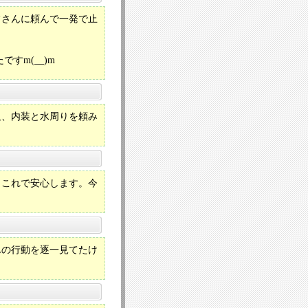
フさんに頼んで一発で止
すm(__)m
又、内装と水周りを頼み
。これで安心します。今
んの行動を逐一見てたけ