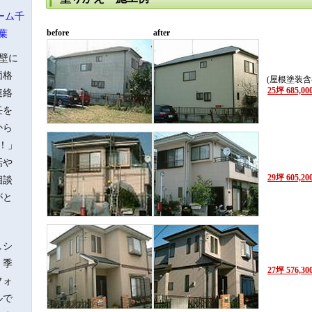
ーム千
before
after
葉
壁に
価格
(屋根塗装含
25坪 685,0
連絡
任を
から
！」
話や
29坪 605,2
相談
がと
しシ
、季
27坪 576,3
フォ
ルで