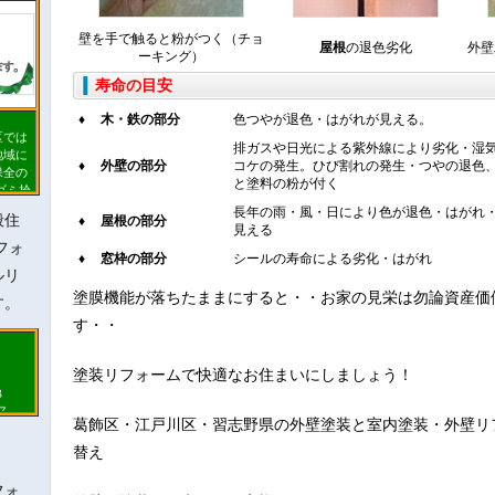
壁を手で触ると粉がつく（チョ
屋根
の退色劣化
外壁
ーキング）
寿命の目安
♦
木・鉄の部分
色つやが退色・はがれが見える。
区では
地域に
排ガスや日光による紫外線により劣化・湿
保全の
♦
外壁の部分
コケの発生。ひび割れの発生・つやの退色
ゴミ拾
と塗料の粉が付く
根リフ
長年の雨・風・日により色が退色・はがれ
然保護
般住
♦
屋根の部分
見える
して地
フォ
いきま
♦
窓枠の部分
シールの寿命による劣化・はがれ
ルリ
塗膜機能が落ちたままにすると・・お家の見栄は勿論資産価
す。
す・・
塗装リフォームで快適なお住まいにしましょう！
８
７
即提
葛飾区・江戸川区・習志野県の外壁塗装と室内塗装・外壁リ
替え
戸川区
ざいま
フォ