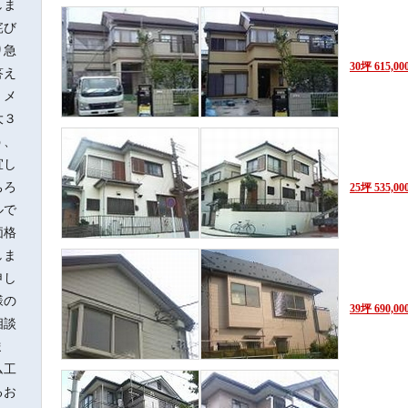
しま
詫び
り急
30坪 615,0
答え
、メ
大３
う、
宜し
ちろ
25坪 535,0
ルで
価格
しま
申し
様の
39坪 690,0
相談
ま
ム工
るお