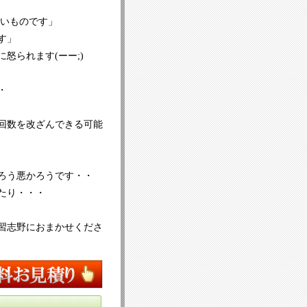
すいものです」
す」
怒られます(ーー;)
・
回数を改ざんできる可能
ろう悪かろうです・・
たり・・・
習志野におまかせくださ