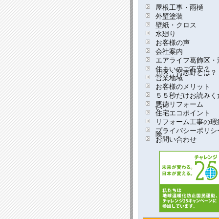
屋根工事・雨樋
外壁塗装
壁紙・クロス
水廻り
お客様の声
会社案内
エアライフ葛飾区・
住まいのご不安？
川区・習志野とは？
営業地域
お客様のメリット
５５秒だけお読みく
悪徳リフォーム
い
住宅エコポイント
リフォーム工事の瑕
プライバシーポリシ
険
お問い合わせ