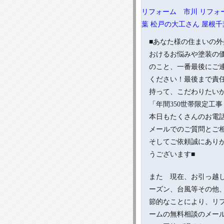
リフォーム 市川
リフォ
葉
松戸の大工さん
屋根千
■あなた様の住まいの外
おけるお悩みや塗装の
のこと、一番最後にご
ください！最後まで責
持って、こだわりたい
「年間350世帯限定工事
本日もたくさんのお電
メールでのご質問とご
そしてご依頼誠にあり
うございます■
また 現在、お引っ越
ーズン、台風等その他
節的なことにより、リ
ームの無料相談のメー