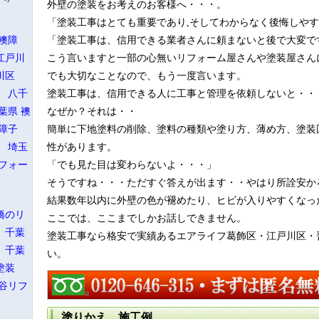
外壁の塗装をお考えのお客様へ・・・。
 △
「塗装工事はとても重要であり,そしてわからなく後悔しや
襖障
「塗装工事は、信用できる業者さんに頼まないと後で大変で
○ 電
江戸川
こう言いますと一部の心無いリフォーム屋さんや塗装屋さんに
 ○
○
川区
でも大切なことなので、もう一度言います。
工事な
 八千
塗装工事は、信用できる人に工事と管理を依頼しないと・・
区！
葉県
襖
なぜか？それは・・
襖障子
簡単に下地塗料の削除、塗料の種類や塗り方、薄め方、塗装
 埼玉
性があります。
フォー
「でも見た目は変わらないよ・・・」
そうですね・・・ただすぐ答えが出ます・・やはり所詮安か
結果数年以内に外壁の色が褪めたり、ヒビが入りやすくなっ
橋のリ
ここでは、ここまでしかお話しできません。
 千葉
塗装工事なら格安で実績あるエアライフ葛飾区・江戸川区・
 千葉
い。
塗装
谷リフ
塗りかえ 施工例