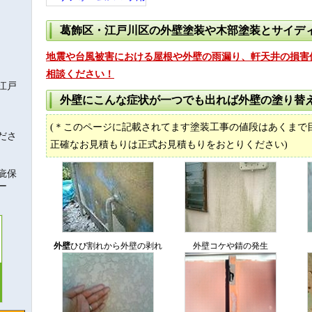
葛飾区・江戸川区の外壁塗装や木部塗装とサイデ
リフォーム
地震や台風被害における屋根や外壁の雨漏り、軒天井の損害
相談ください！
江戸
外壁にこんな症状が一つでも出れば外壁の塗り替
(＊このページに記載されてます塗装工事の値段はあくまで
ださ
正確なお見積もりは正式お見積もりをおとりください)
疵保
ー
外壁
ひび割れから外壁の剥れ
外壁コケや錆の発生