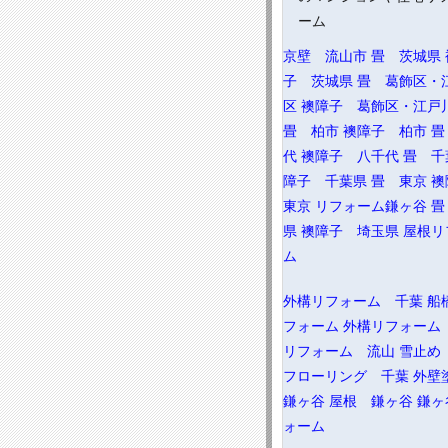
本日現在の工事状況
ーム
屋根 ◎ 雨樋 ▲ 塗装
クロス ● cf ○
京壁 流山市
畳 茨城県
大工 △ 外構 × 門扉 
気 △
子 茨城県
畳 葛飾区・
左官 ○ 設備 ◎ 建具
畳 ○ 解体 ○ 改修 
区
襖障子 葛飾区・江戸
葛飾区・江戸川区の外壁塗装
畳 柏市
襖障子 柏市
畳
らエアライフ葛飾区・江戸川
代
襖障子 八千代
畳 千
障子 千葉県
畳 東京
東京
リフォーム鎌ヶ谷
畳
県
襖障子 埼玉県
屋根リ
ム
外構リフォーム 千葉
船
フォーム
外構リフォーム
リフォーム 流山
雪止め
フローリング 千葉
外壁
鎌ヶ谷
屋根 鎌ヶ谷
鎌ヶ
ォーム