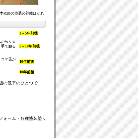
木鉄部の塗装の剥離はがれ
3～5年前後
気からくる
、手で触る
5～10年前後
・コケ藻が
10年前後
10年前後
値の低下のひとつで
フォーム・各種塗装塗り