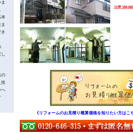
いま
31坪 580,0
し
基本
住ま
でき
、
の
宜し
装の
え技
いへ
す
《リフォームのお見積り概算価格を知りたい方はこ