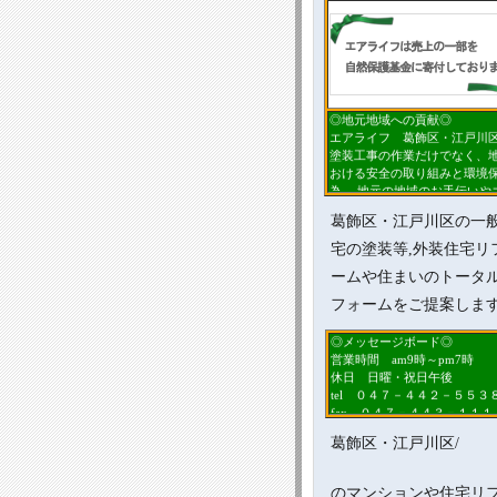
◎地元地域への貢献◎
エアライフ 葛飾区・江戸川
塗装工事の作業だけでなく、
おける安全の取り組みと環境
為、 地元の地域のお手伝いや
い・火の用心の活動参加や屋
ォームの売り上げの一部を自
葛飾区・江戸川区の一
基金や 被災者支援団体に寄付
宅の塗装等,外装住宅リ
元地域に根付くよう努力して
す。
ームや住まいのトータ
フォームをご提案しま
◎メッセージボード◎
営業時間 am9時～pm7時
休日 日曜・祝日午後
tel ０４７－４４２－５５３
fax ０４７－４４３－１１１
お電話やメールで概算価格を
示！！
葛飾区・江戸川区/
本日はエアライフ葛飾区・江
へご訪問頂誠にありがとうご
す。
のマンションや住宅リ