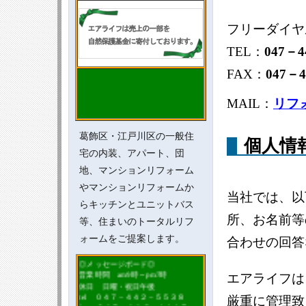
フリーダイヤ
TEL：
047－4
FAX：
047－4
MAIL：
リフ
葛飾区・江戸川区の一般住
個人情
宅の内装、アパート、団
地、マンションリフォーム
やマンションリフォームか
当社では、以
らキッチンとユニットバス
所、お名前等
等、住まいのトータルリフ
ォームをご提案します。
合わせの回答
◎メッセージボード◎
営業時間 am9時～pm7時
エアライフは
休日 日曜・祝日午後
tel ０４７－４４２－５５３８
厳重に管理致
fax ０４７－４４３－１１１７