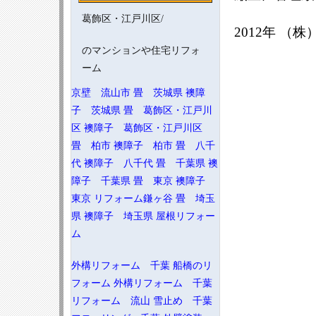
お電話やメールで概算価格を即提
葛飾区・江戸川区/
示！！
2012年 （
本日はマンションや団地のリフォー
ム会社エアライフへご訪問頂誠にあ
のマンションや住宅リフォ
りがとうございます。
今日現在の工事状況
ーム
屋根 ◎ 雨樋 ▲ 塗装 △
クロス ● cf ○
京壁 流山市
畳 茨城県
襖障
大工 △ 外構 × 門扉 ○ 電
子 茨城県
畳 葛飾区・江戸川
気 △
左官 ○ 設備 ◎ 建具 ○
区
襖障子 葛飾区・江戸川区
畳 ○ 解体 ○ 改修 ○
畳 柏市
襖障子 柏市
畳 八千
代
襖障子 八千代
畳 千葉県
襖
障子 千葉県
畳 東京
襖障子
東京
リフォーム鎌ヶ谷
畳 埼玉
県
襖障子 埼玉県
屋根リフォー
ム
外構リフォーム 千葉
船橋のリ
フォーム
外構リフォーム 千葉
リフォーム 流山
雪止め 千葉